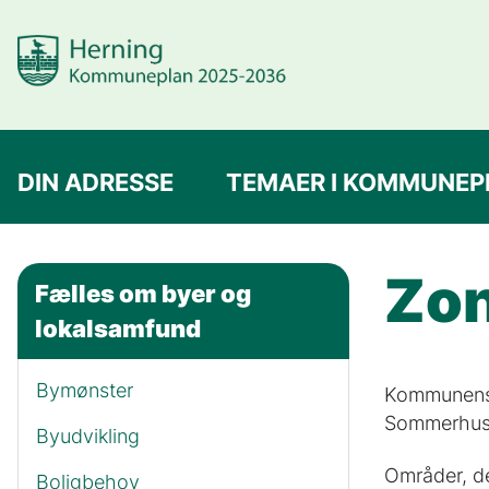
DIN ADRESSE
TEMAER I KOMMUNEP
Zon
Fælles om byer og
lokalsamfund
Bymønster
Kommunens a
Sommerhuso
Byudvikling
Områder, de
Boligbehov