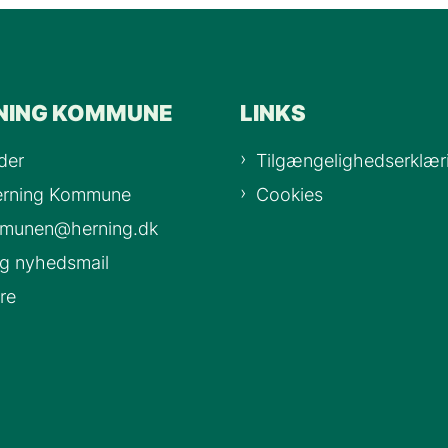
NING KOMMUNE
LINKS
der
Tilgængelighedserklær
Herning Kommune
Cookies
mmunen@herning.dk
ig nyhedsmail
re