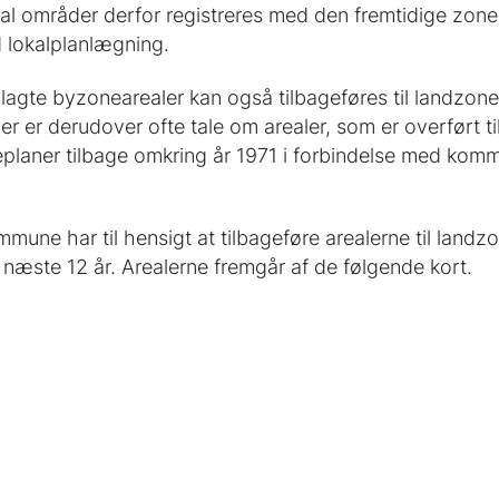
al områder derfor registreres med den fremtidige zone
 lokalplanlægning.
dlagte byzonearealer kan også tilbageføres til landzone
Der er derudover ofte tale om arealer, som er overført t
planer tilbage omkring år 1971 i forbindelse med k
une har til hensigt at tilbageføre arealerne til landzon
 næste 12 år. Arealerne fremgår af de følgende kort.