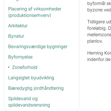
byformål sk
Placering af virksomheder
byzone ved
(produktionserhverv)
Tidligere u
Arkitektur
foreløbig. 
mellemzone
Bynatur
planlov.
Bevaringsværdige bygninger
Herning Komm
Byfornyelse
indenfor de
Zoneforhold
Langsigtet byudvikling
Bæredygtig jordhåndtering
Spildevand og
spildevandsrensning